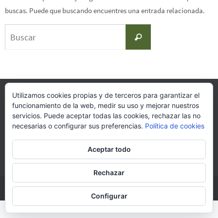
buscas. Puede que buscando encuentres una entrada relacionada.
Buscar:
Buscar
Utilizamos cookies propias y de terceros para garantizar el
funcionamiento de la web, medir su uso y mejorar nuestros
Restaurante-Pensión Casa Tomás
servicios. Puede aceptar todas las cookies, rechazar las no
Barrio la Cotera, S/N (180,16 km)
necesarias o configurar sus preferencias.
Política de cookies
39812 Ogarrio, Cantabria
Aviso legal, política de Privacidad y Cookies
Aceptar todo
Funciona con
Nirvana
&
WordPress.
Rechazar
Configurar